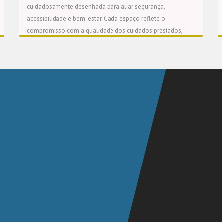
cuidadosamente desenhada para aliar segurança,
acessibilidade e bem-estar. Cada espaço reflete o
compromisso com a qualidade dos cuidados prestados,
sempre focados no conforto e na dignidade de cada pessoa.