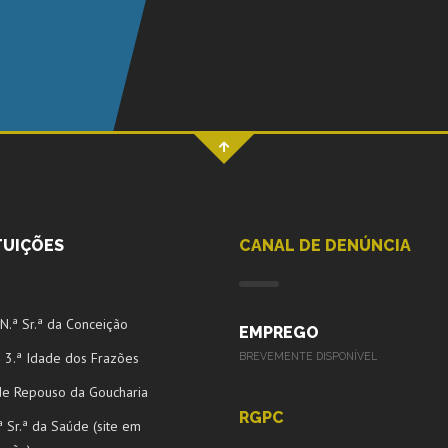
TUIÇÕES
CANAL DE DENÚNCIA
 N.ª Sr.ª da Conceição
EMPREGO
 3.ª Idade dos Frazões
BREVEMENTE DISPONÍVEL
de Repouso da Goucharia
RGPC
ª Sr.ª da Saúde (site em